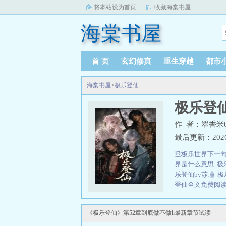
将本站设为首页
收藏海棠书屋
海棠书屋
首 页
玄幻修真
重生穿越
都市
海棠书屋
>
极乐登仙
极乐登
作 者：翠香米0
最后更新：2026-0
登极乐世界下一
界是什么意思
极
乐登仙by苏瑾
极
登仙全文免费阅读_
登仙什么意思
极
阁
极乐登仙比喻
《极乐登仙》第52章到底做不做h最新章节试读
思
修炼多从苦
乐登仙全文在线