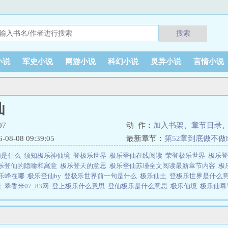
搜索
小说
军史小说
网游小说
科幻小说
灵异小说
言情小说
仙
7
动 作：
加入书架
、
章节目录
8-08 09:39:05
最新章节：
第52章到底做不做
句是什么
须知极乐神仙境
登极乐世界
极乐登仙在线阅读
荣登极乐世界
极乐
乐登仙的隐喻和寓意
极乐登天的意思
极乐登仙苏瑾全文阅读最新章节内容
极
乐峰在哪
极乐登仙by
登极乐世界前一句是什么
极乐仙土
登极乐世界是什么
翠香米07_83网
登上极乐什么意思
登仙极乐是什么意思
极乐仙境
极乐仙尊
乐灯图片
已登极乐
极乐登仙苏瑾免费阅读
登极乐世界图片
极乐殿是什么地
什么人
极乐登仙by翠全文免费阅读笔趣阁
同登极乐国
极乐登仙翠香米07
黄
处来
极乐登仙苏瑾最新更新在哪看
极乐仙班
极乐仙境意思
极乐登仙是由作者：
阅读。