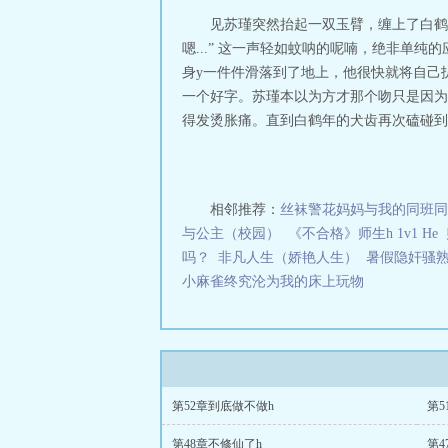
三秒记住本站：海棠书
见苏瑾突然抬起一双玉臂，缠上了白鹤
嗯...” 这一声轻如蚊呐的呢喃，绝非单
身y一件件滑落到了地上，他很快就将自己
一个好字。苏瑾本以为方才那个吻只是因为
得发烫胀痛。直到白鹤年的犬齿再次磕碰到她
相邻推荐：
丝袜警花妈妈与我的同班同
与公主（校园）
《不合格》师生h 1v1 He
吗？
非凡人生（娇艳人生）
暑假隐奸骚
小麻雀终究沦为我的床上玩物
第52章到底做不做h
第5
第48章不修仙了h
第4