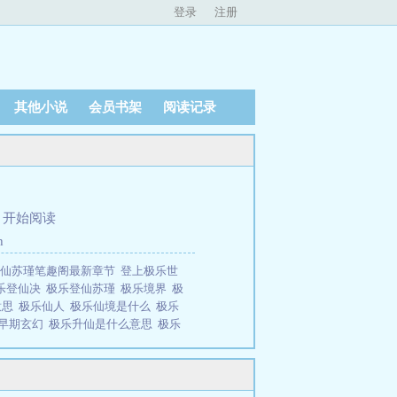
登录
注册
其他小说
会员书架
阅读记录
、
开始阅读
h
登仙苏瑾笔趣阁最新章节
登上极乐世
乐登仙决
极乐登仙苏瑾
极乐境界
极
意思
极乐仙人
极乐仙境是什么
极乐
早期玄幻
极乐升仙是什么意思
极乐
方
极乐等你什么意思
极乐登仙笔趣
粱不醒 极乐登仙
极乐等你是什么意
翠香米07所著，海棠书屋免费提供极