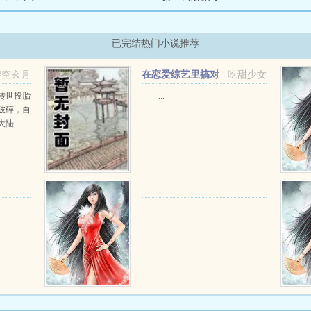
已完结热门小说推荐
碧空玄月
在恋爱综艺里搞对
吃甜少女
象【1V1甜H】
转世投胎
...
破碎，自
...
...