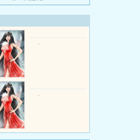
...
...