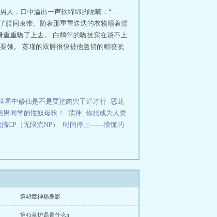
，口中溢出一声软绵绵的呢喃：“...
开了腰间束带。随着那重重迭迭的衣物顺着腰
身重重吻了上去。 白鹤年的吻技实在谈不上
要领。 苏瑾的双唇很快被他急切的啃咬吮
世界中修仙是不是要把肉穴干烂才行
恶龙
眼男同学的性奴母狗！
渎神
你想成为人类
搞CP（无限流NP）
时间停止——懵懂的
第49章神秘身影
第45章炉鼎是什么h