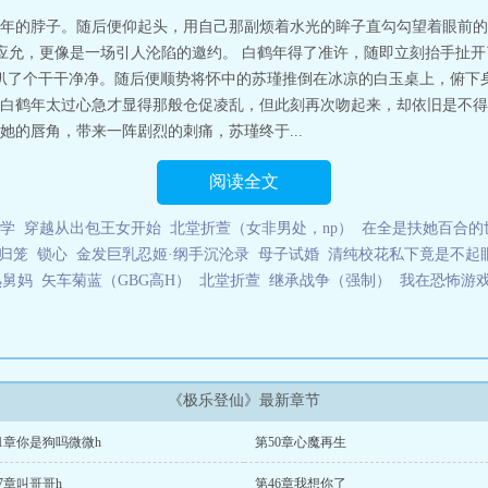
屋 网址：www.06xs.net极乐登仙
年的脖子。随后便仰起头，用自己那副烦着水光的眸子直勾勾望着眼前的男人
纯的应允，更像是一场引人沦陷的邀约。 白鹤年得了准许，随即立刻抬手扯
扒了个干干净净。随后便顺势将怀中的苏瑾推倒在冰凉的白玉桌上，俯下
白鹤年太过心急才显得那般仓促凌乱，但此刻再次吻起来，却依旧是不得
的唇角，带来一阵剧烈的刺痛，苏瑾终于...
阅读全文
学
穿越从出包王女开始
北堂折萱（女非男处，np）
在全是扶她百合的
归笼
锁心
金发巨乳忍姬·纲手沉沦录
母子试婚
清纯校花私下竟是不起
熟舅妈
矢车菊蓝（GBG高H）
北堂折萱
继承战争（强制）
我在恐怖游戏
《极乐登仙》最新章节
1章你是狗吗微微h
第50章心魔再生
7章叫哥哥h
第46章我想你了