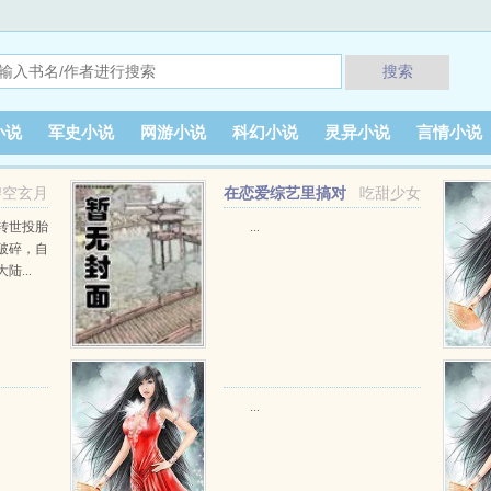
搜索
小说
军史小说
网游小说
科幻小说
灵异小说
言情小说
碧空玄月
在恋爱综艺里搞对
吃甜少女
象【1V1甜H】
转世投胎
...
破碎，自
...
...