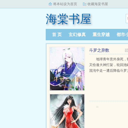
将本站设为首页
收藏海棠书屋
海棠书屋
首 页
玄幻修真
重生穿越
都市
斗罗之异数
地球青年意外身死，
又恰逢大神打架，轮回池
混沌中走一遭后降临斗罗大陆
...