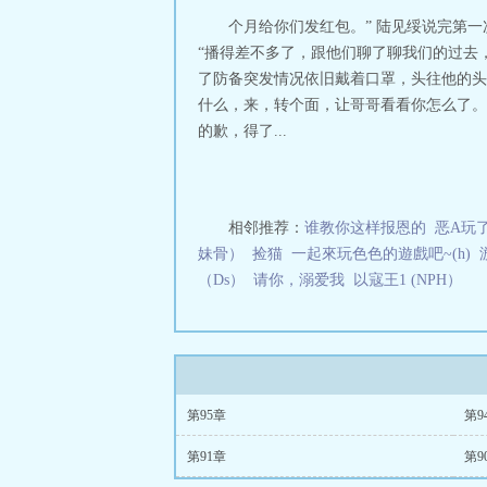
个月给你们发红包。” 陆见绥说完第
“播得差不多了，跟他们聊了聊我们的过去
了防备突发情况依旧戴着口罩，头往他的头上
什么，来，转个面，让哥哥看看你怎么了。
的歉，得了...
相邻推荐：
谁教你这样报恩的
恶A玩
妹骨）
捡猫
一起來玩色色的遊戲吧~(h)
（Ds）
请你，溺爱我
以寇王1 (NPH）
第95章
第9
第91章
第9