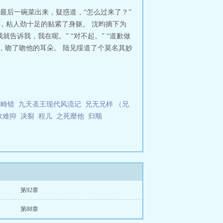
最后一碗菜出来，疑惑道，“怎么过来了？”
，粘人劲十足的贴紧了身躯。 沈昀摘下为
诉我，我在呢。” “对不起。” “道歉做
，吻了吻他的耳朵。 陆见绥道了个莫名其妙
畸错
九天圣王现代风流记
兄无兄样 （兄
欲难抑
决裂
程儿
之死靡他
归顺
第92章
第88章