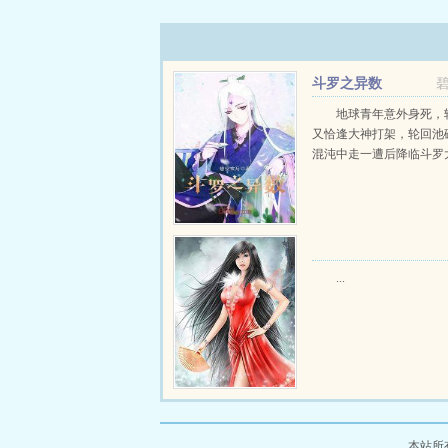
斗罗之异数
地球青年意外身死，
又恰逢大神打架，轮回池
混沌中走一遭后降临斗罗大陆
...
本站所