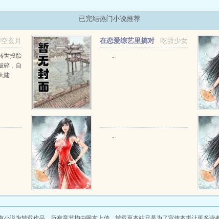
已完结热门小说推荐
碧空玄月
在恋爱综艺里搞对
吃甜少女
象【1V1甜H】
转世投胎
...
破碎，自
...
...
有小说为转载作品，所有章节均由网友上传，转载至本站只是为了宣传本书让更多读