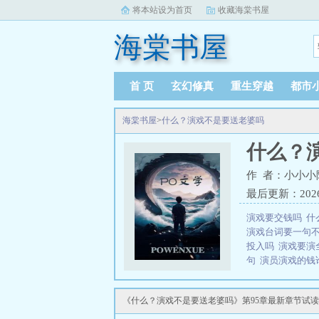
将本站设为首页
收藏海棠书屋
海棠书屋
首 页
玄幻修真
重生穿越
都市
海棠书屋
>
什么？演戏不是要送老婆吗
什么？
作 者：小小小
最后更新：2026-0
演戏要交钱吗
什
演戏台词要一句
投入吗
演戏要演
句
演员演戏的钱
演员证吗
演员必
老婆吗简介：em
《什么？演戏不是要送老婆吗》第95章最新章节试读
emsp;emsp
么？演戏不是要