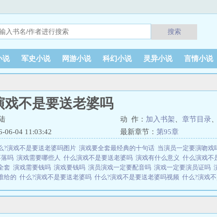
搜索
小说
军史小说
网游小说
科幻小说
灵异小说
言情小说
演戏不是要送老婆吗
陆
动 作：
加入书架
、
章节目录
6-04 11:03:42
最新章节：
第95章
么?演戏不是要送老婆吗图片
演戏要全套最经典的十句话
当演员一定要演吻戏
不落吗
演戏需要哪些人
什么演戏不是要送老婆吗
演戏有什么意义
什么演戏不
全套
演戏需要钱吗
演戏要钱吗
演员演戏一定要配音吗
演戏一定要演员证吗
谁给的
什么?演戏不是要送老婆吗
什么?演戏不是要送老婆吗视频
什么?演戏
须要拍吻戏吗
演员演戏前要培训吗
要演戏的话首先要做到什么
演戏要演全套
sp;emsp;百万粉网红兼太子爷陆见绥，打赌输了被迫出演双男主剧。面对亲密戏份
;过气演员沈昀温柔递上剧本“陆老师，我们谈谈。”emsp;emsp;他需要这笔钱救命
送老婆吗