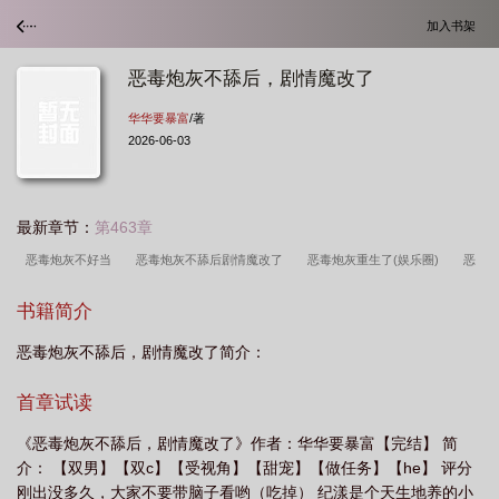
加入书架
恶毒炮灰不舔后，剧情魔改了
华华要暴富
/著
2026-06-03
最新章节：
第463章
恶毒炮灰不好当
恶毒炮灰不舔后剧情魔改了
恶毒炮灰重生了(娱乐圈)
恶
毒炮灰不争了txt
恶毒炮灰不干了
恶毒炮灰不争了
恶毒炮灰不想死免费阅
书籍简介
读
恶毒炮灰爱种田(快穿)格格党
恶毒炮灰在线编书
恶毒炮灰他不想活了在
恶毒炮灰不舔后，剧情魔改了简介：
哪里看
恶毒炮灰他不想万人迷(穿书)作者梦.千航
恶毒炮灰他不想万人迷(穿书)
免费
恶毒炮灰他不想万人迷(穿书)37
恶毒炮灰不舔后
恶毒炮灰不洗
首章试读
白
剧情魔改了智能
恶毒炮灰一走剧情就流泪
《恶毒炮灰不舔后，剧情魔改了》作者：华华要暴富【完结】 简
介： 【双男】【双c】【受视角】【甜宠】【做任务】【he】 评分
刚出没多久，大家不要带脑子看哟（吃掉） 纪漾是个天生地养的小