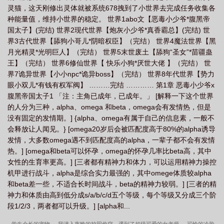
灵猫，这天刚修出灵体就被系统678拽到了小世界去完成任务收集各
种能量值，维持小世界的稳定。 世界1abo文【恶毒小少爷*腹黑帝
国太子】(完结) 世界2现代世界【炮灰小少爷*真香霸总】(完结) 世
界3古代世界【舔狗小哥儿*阴暗权臣】（完结） 世界4魔法世界【黑
月光精灵*光明巨人】（完结） 世界5末世废土【舔狗“圣女”*苗疆蛊
王】（完结） 世界6修仙世界【 快乐小狗*厌世大佬 】（完结） 世
界7诡异世界【小小npc*诡异boss】（完结） 世界8年代世界【势力
眼小双儿*有钱有权军阀】 ………完结 ………… 第1章 恶毒小少爷x
腹黑帝国太子1 「注：主角已成年，已成年。」 [解释一下这个世界
的人分为三种，alpha、omega 和beta，omega会有发情热，但是
没有固定的发情期。] {alpha、omega有属于自己的信息素，一般不
会释放让人闻见。} [omega20岁后会被匹配度高于80%的alpha诱导
发情，大多数omega遇不到匹配度高的alpha，一辈子都不会有发情
热。] [omega和beta可以怀孕，omega的怀孕几率比beta高，其中
女性的生育率更高。] [三者都有精神力和体力，可以运用精神力操控
机甲进行战斗，alpha是综合实力最强的，其中omege体质较alpha
和beta差一些，不适合长时间战斗，beta的精神力较弱。] [三者的精
神力和体质由高到低分成s/a/b/c/d五个等级，每个等级又分成三个阶
段1/2/3，两者都可以升级。] [alpha和...