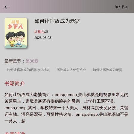
加入书架
如何让宿敌成为老婆
紅桃九
/著
2026-06-03
最新章节：
第88章
如何让宿敌成为老婆by红桃九
宿敌成为大佬怎么办
如何让宿敌成为老婆
by
如何让宿敌成为老婆by红桃九免费阅读
宿敌成了大佬怎么办?
宿敌怎么
书籍简介
可能成为妻子
如何让宿敌成为老婆漫画
宿敌如何成为妻子
把宿敌哄
如何让宿敌成为老婆简介：emsp;emsp;关山驰就是电视剧里常见的
成
宿敌分化成了omega怎么破作者弦三千
如何宿敌男友
宿敌做妻子下场如
苦逼男主，家境贫寒还有疾病缠身的母亲，上学打工两不误。
何
如何让宿敌成为老婆百度
如何让宿敌成为老婆红桃九百度
如何让宿敌成
emsp;emsp;某日，学校转来一个大美人，身材高挑长发及腰，关键
为老婆红桃九txt
宿敌变妻子的段子
宿敌的教程
如何让宿敌成为老婆免费
还有钱。漂亮是漂亮，可惜性格火辣。emsp;emsp;关山驰深知不是
一路人，趁..
阅读
设置宿敌
如何让宿敌成为老婆红桃九
如何让宿敌成为老婆by红桃九
txt
宿敌成为妻子的
如何制服宿敌
宿敌成为朋友
如何让宿敌成为老婆