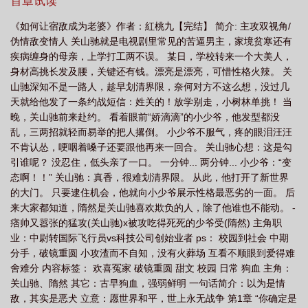
首章试读
TXT
宿敌如何成为妻子檀照
如何让宿敌成为老婆晋江
怎么宣布宿敌
成
《如何让宿敌成为老婆》作者：紅桃九【完结】 简介: 主攻双视角/
为宿敌的条件
宿敌成了大佬怎么办 [金推
当宿敌成了大佬怎么办
如何让宿
伪情敌变情人 关山驰就是电视剧里常见的苦逼男主，家境贫寒还有
敌成为老婆呢
如何让宿敌成为老婆txt
疾病缠身的母亲，上学打工两不误。 某日，学校转来一个大美人，
身材高挑长发及腰，关键还有钱。漂亮是漂亮，可惜性格火辣。 关
山驰深知不是一路人，趁早划清界限，奈何对方不这么想，没过几
天就给他发了一条约战短信：姓关的！放学别走，小树林单挑！ 当
晚，关山驰前来赴约。 看着眼前“娇滴滴”的小少爷，他发型都没
乱，三两招就轻而易举的把人撂倒。 小少爷不服气，疼的眼泪汪汪
不肯认怂，哽咽着嗓子还要跟他再来一回合。 关山驰心想：这是勾
引谁呢？ 没忍住，低头亲了一口。 一分钟... 两分钟... 小少爷：“变
态啊！！” 关山驰：真香，很难划清界限。 从此，他打开了新世界
的大门。 只要逮住机会，他就向小少爷展示性格最恶劣的一面。 后
来大家都知道，隋然是关山驰喜欢欺负的人，除了他谁也不能动。 -
痞帅又嚣张的猛攻(关山驰)x被攻吃得死死的少爷受(隋然) 主角职
业：中尉转国际飞行员vs科技公司创始业者 ps： 校园到社会 中期
分手，破镜重圆 小攻渣而不自知，没有火葬场 互看不顺眼到爱得难
舍难分 内容标签： 欢喜冤家 破镜重圆 甜文 校园 日常 狗血 主角：
关山驰、隋然 其它：古早狗血，强弱鲜明 一句话简介：以为是情
敌，其实是恶犬 立意：愿世界和平，世上永无战争 第1章 “你确定是