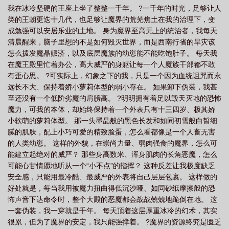
我在冰冷坚硬的王座上坐了整整一千年。 ?一千年的时光，足够让人
类的王朝更迭十几代，也足够让魔界的荒芜焦土在我的治理下，变
成勉强可以安居乐业的土地。 身为魔界至高无上的统治者，我每天
清晨醒来，脑子里想的不是如何毁灭世界，而是西南行省的旱灾该
怎么拨发魔晶赈济，以及底层魔族的幼崽能不能吃饱肚子。 每天我
在魔王殿里忙着办公，高大威严的身躯让每一个人魔族干部都不敢
有歪心思。 ?可实际上，幻象之下的我，只是一个因为血统诅咒而永
远长不大、保持着娇小萝莉体型的弱小存在。 如果卸下伪装，我甚
至还没有一个低阶劣魔的肩膀高。 ?明明拥有着足以毁天灭地的恐怖
魔力，可我的本体，却始终保持着一个外表只有十三四岁、极其娇
小软萌的萝莉体型。 那一头墨晶般的黑色长发和如同初雪般白皙细
腻的肌肤，配上小巧可爱的精致脸蛋，怎么看都像是一个人畜无害
的人类幼崽。 这样的外貌，在崇尚力量、弱肉强食的魔界，怎么可
能建立起绝对的威严？ 那些身高数米、浑身肌肉的长角恶魔，怎么
可能心甘情愿地听从一个“小不点”的指挥？ 这种反差让我极度缺乏
安全感，只能用最冷酷、最威严的外表将自己层层包裹。 这样做的
好处就是，每当我用被魔力扭曲得低沉沙哑、如同砂纸摩擦般的恐
怖声音下达命令时，整个大殿的恶魔都会战战兢兢地跪倒在地。 这
一套伪装，我一穿就是千年。 每天顶着这层厚重冰冷的幻术，其实
很累，但为了魔界的安定，我只能强撑着。 ?魔界的资源终究是匮乏