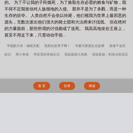
的。 为了不让我的子民饿死，为了换取生存必需的粮食与矿物，我
不得不定期发动对人族领地的入侵。 那并不是为了杀戮，而是一种
生存的掠夺。 人类自然不会坐以待毙，他们视我为世界上最邪恶的
源头，无数次派出他们强大的骑士团和大法师来讨伐我。 但在绝对
的力量面前，那些所谓的讨伐都成了送死。 我高高地坐在王座上，
甚至不用走下来，只需动动手指...
学园默示录：催眠支配
我真的是孝子啊！
华夏式家庭乱伦故事
落难千金性
奴记
两小有猜
李富贵的幸福生活
我是超级大色狼
假戏真做：把高冷校花压
在试衣间镜子上
师姐，轻点教
他听见我的暗恋
我的魔法使老妈
止痛药
电梯故障，涨奶巨乳人妻求我帮忙
残响
绿母全家桶
请勿直视异常
狼与
狐
妈妈和姐姐用了我的系统都说好
夏天与深海
NP女扮男装替哥哥上学，但天
首 页
目录
阅读
生媚体
隔夜雨(骨科)
失忆后，对前夫一见钟情了
雾照路北（星际abo bg）
[父女]酩酊
被逼从良（1v2）
静音键与扩音器
被雌雄同体的世界爆炒了（玄
幻nph）
姜赞容她受苦又受难（NPH）
家有貌美妻：绿茶小狗猛猛干
Let go
搜 索
(1v1)