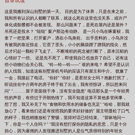
雷点太多不排了
首章试读
这是我搬到深山别墅的第一天。 目的是为了休养，只是在来之前，
我和所有认识的人都断了联系，就这么死在这里也没关系，或许尸
体化成骷髅都不会被发现。 那么问题来了，是死在屋内还是屋外？
吊死还是投水？ “哒哒” 窗户那边有动静。 是一只小鸟在啄窗棂，我
拿了一把坚果，打开窗户，洒在小鸟身前。 出乎意料的，小鸟并没
有被我的靠近惊走，它歪了歪头，小小的脑袋蹭了蹭我的指尖，然
后才叼起一颗松子飞走了。 不断堆积的死念被打断了，原本沉郁的
心情好了一些。 还是先不死了，即使我自己也放弃了自己，还有这
些小动物们会关心我。 “铃—铃—铃——” 谁的来电？ 希望不是认识
的人找我，知道这栋别墅座机号码的应该只有屋主和中介。 犹豫了
一会，我接起了电话。 “你好” “你好，是君丝女士吗？抱歉打扰了，
听说挂在中介两年的房子终于租了出去，我有些惊讶，所以想来问
问” “………屋子里面很干净，没有安全隐患” 电话那头是一个年轻男
性的声音，有些过于开朗热情了，我不知道这算不算他多管闲事，
想了想，我又补充了句 “食物和饮用水的储备也充足” “哈哈，那我就
放心了，看来他们还是有按照我的要求好好做的” 屋主明显松了口气
的样子，我也稍微放松了警惕，觉得对话已经结束。 “冒昧地问一
下，你是一个人住吗？” “我没有想打探你的隐私的意思，只是十分
担心，因为雇佣的人发现搬进别墅的人是位气质很特别的年轻女