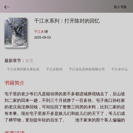
加入书架
千江水系列：打开陈封的回忆
千江水
/著
2025-09-03
最新章节：
全文
千江水系列第九章以后
千江水歌词
千江水生态科技有限公司
千江水什么
意思
千江水的意思是什么
千江水简谱
千江水千江月完整歌词
千江水千
书籍简介
江月
千江江水千江月诗词
千江水千江月歌词
千江水月
千江水千江月是
屯子里的老少爷们凡是能动弹的差不多都进城挣现钱去了，后山坡
什么意思
千江水千江月歌曲
千江水歌曲
千江一水
千江千水千江月的意
刘二家的回来一趟，不到三个月就挣了一百多块。屯子南口孙柱家
思
的老汉虽没挣回钱，可却拉回了整整三间房的木料，比刘二家的还
有本事。现在屯子里差不多是娘儿们和娃儿们的天下了，爷儿们成
了稀罕物，更别提年轻的后生了。 池子家来的那个客人偏偏的
又是人见人爱的小伙子，论模样论长相比大姑娘还百里挑一，嗨！