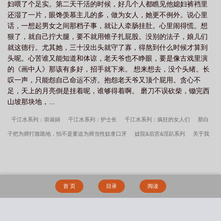
妇喂了个足实。第二天干活的时候，好几个人都瞧见他媳妇裤裆里
还湿了一片，眼馋羡慕主儿的多，做为女人，她更不例外。说心里
话，一想起男女之间那档子事，就让人牵肠挂肚。心里闹得慌。想
狠了，就自己拧大腿，要不就用锥子扎屁股。没别的法子，娘儿们
就这德行。尤其她，三十没出头就守了寡，得熬到什么时候才算到
头呢。心苦谁又能知道和体谅，老天爷也不睁眼，要是像古戏里演
的《画中人》那该有多好，招手就下来。 想来想去，没个头绪。长
叹一声，只能怨自己命运不济。抱怨老天爷又顶个屁用。贪心不
足，天上的月亮倒是挂着呢，谁够得着啊。 磨刀不误砍柴，锄完西
山坡那块地，...
千江水系列：崇淑娟
千江水系列：护士长
千江水系列：疯狂的女人们
那白
子把为师打致跪地，怕不是要迫为师当性奴隶口牙
妓院&后宫&淫趴系列
关于我
穿越后被当面NTR这件事
欲求不满的强冷新婚人妻女教师约尔
小姨子的嫩屄
末日寒冬：美女们为口吃的就答应我的变态要求
名为约会实则为骚浪凌辱的激情
银趴
怀孕后，联姻对象性情大变
千江水系列：春杏
小姨子的乳头
用肉棒武
首 页
目录
阅读
魂打通斗罗大陆！
综漫：随机盲盒，开局力挺仓敷母女花
异世界好色无双录
家人，人人爱母臀（乱伦家家亲）
千江水系列：勾魂儿的眼波儿
真实，倒票的
熟妇
千江水系列：故友刘萍
洛伦兹力[1v2]
渴他
脱壳
專情總裁處處寵