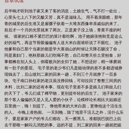
别提了。 馋他带来的大米白面，更馋他这个活生生的人。
首章试读
后半晌才听到池子家又来了客的消息，土娘生气，气不打一处出，
心里头七上八下的又酸又苦，真不是滋味儿。 用不着亲眼瞧，那年
青的城里的后生准又是雇骡子驮着一大堆东西像串亲戚似的来了。
前后才一个月的光景就来了两次。正是麦子没上场，青黄不接的时
候。 谁家的口粮不紧巴巴的算计着吃啊，池子她娘张艳秋竞是这么
好的福气，再这节骨眼偏偏有人送大米白面谁听说了不眼红。 池子
他爹和自己那个当家的都是学大寨崩山的时候让天降石砸没了命，
同是寡妇门，艳秋那娘儿们吃喝不愁，自己却整天价土里刨食，好
事都摊在别人头上，倒霉败兴的全归了她，不想还好，稍一琢磨就
有一肚子的委屈。 屯子里的老少爷们凡是能动弹的差不多都进城挣
现钱去了，后山坡刘二家的回来一趟，不到三个月就挣了一百多
块。屯子南口孙柱家的老汉虽没挣回钱，可却拉回了整整三间房的
木料，比刘二家的还有本事。现在屯子里差不多是娘儿们和娃儿们
的天下了，爷儿们成了稀罕物，更别提年轻的后生了。 池子家来的
那个客人偏偏的又是人见人爱的小伙子，论模样论长相比大姑娘还
百里挑一，嗨！别提了。 馋他带来的大米白面，更馋他这个活生生
的人。 今晚上准热闹。 一天到晚，除了地里干活儿之外，没什么乐
子。要是家家户户的爷儿们都在，天一擦黑儿，准都脱巴脱巴上炕
去干那唯一解闷儿消愁的事。远的不提，刘二家的回来一趟就把媳