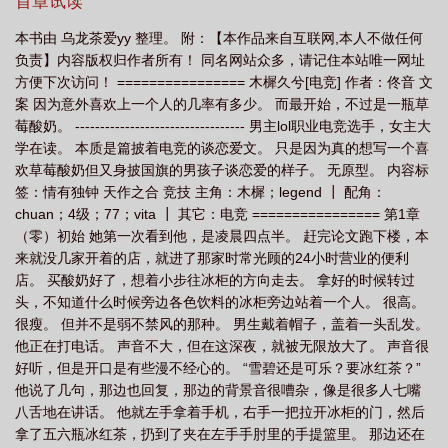
级；77；Vita┃其它：电竞
首章试读
字
木樨香
木樨读什么
木樨意思
木樨的读音是什么
木樨啥意
本书由 乌龙茶爱yy 整理。 附：【本作品来自互联网,本人不做任何
思
木樨久兮电竞 剧透
木樨木樨怎么读
负责】内容版权归作者所有！ 同名网站众多，请记住本站唯一网址
方便下次访问！ ================ 木樨久兮[电竞] 作者：佟音 文
案 因为意外喜欢上一个人的几率有多少。 而最开始，不过是一瓶草
莓酸奶。 ---------------------------------- 男主lol职业电竞选手，女主大
学在读。 本质是篇披着电竞的谈恋爱文。 只是因为真的想写一个喜
欢草莓酸奶但又身披国旗的男孩子谈恋爱的样子。 无原型。 内容标
签：情有独钟 天作之合 竞技 主角：木樨；legend ┃ 配角：
chuan；4级；77；vita ┃ 其它：电竞 ================ 第1章
（零）初始 她第一次看到他，是凌晨四点半。 赶完论文跑下楼，本
来就没几家开着的店，就进了那家时常光顾的24小时营业的便利
店。 买酸奶好了，想着小步往冰柜的方向走去。 拿好的时候转过
头，不知道什么时候旁边各色饮料的冰柜旁边站着一个人。 很高。
很瘦。 但并不是弱不禁风的那种。 男生戴着帽子，盖着一头乱发。
他正在打电话。 声音不大，但在这深夜，就被无限放大了。 声音很
好听，但是开口是有些漫不经心的。 “雪碧还是可乐？要冰红茶？”
他说了几句，那边也回复，那边的背景音很嘈杂，像是很多人七嘴
八舌地在讲话。 他就左手拿着手机，右手一把拉开冰柜的门，然后
拿了五六瓶冰红茶，扔到了夹在左手手肘里的手提篮里。 那边还在