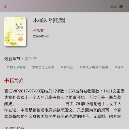
加入书架
木樨久兮[电竞]
佟音
/著
2025-07-05
最新章节：
第91节
木樨久兮电竞
木樨是什么意思
木樨出处
木樨久兮电竞书包网
木樨木
樨
木樨久兮
木樨香免费阅读
木樨是什么意思?
木樨什么意思
木樨
书籍简介
念什么
木樨是啥
木樨久兮全文阅读
木樨是啥意思
木樨
木樨久兮
晋江VIP2017-07-03完结总书评数：259当前被收藏数：1411文案因
[电竞
木樨怎么读音是什么意思
木樨by
木樨指的是什么
木樨读音是什
为意外喜欢上一个人的几率有多少？而最开始，不过只是一瓶草莓
么意思
木樨久兮电竞无防盗
木樨怎么解释
木樨有什么含义
木樨是干嘛
酸奶。----------------------------------男主LOL职业电竞选手，女主大
的
木樨久兮txt
木樨的意思是什么_读音拼音如何_怎么解释
木樨的含义是
学在读。本质是篇披着电竞的谈恋爱文。只是因为真的想写一个喜
欢草莓酸奶但又身披国旗的男孩子谈恋爱的样子。无原型。内容标
什么
木樨怎么念
木樨是什么意思 图片
木樨是什么东西
木樨久兮 百
签：情有独钟天作之合竞技主角：木樨；Legend┃配角：Cuan；4
度
木樨读音是什么
木樨怎么读音是什么
木樨久兮电竞txt
木樨是什么