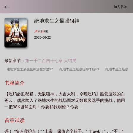
加入书架
绝地求生之最强狙神
卢雨衫
/著
2025-06-22
最新章节：
第一千二百四十七章 大结局
绝地求生之最强狙神活在梦里97
绝地求生之最强狙神李衍txt
绝地求生之最强
狙神李衍免费
绝地求生之最强狙神活在梦里
绝地求生之最强狙神cp是
绝
书籍简介
地求生之最强狙神李衍92k
绝地求生之最强狙神 活在梦里97
绝地求生之狙神系
【吃鸡必胜秘籍，无敌狙神，大吉大利，今晚吃鸡】酷爱游戏的白
统免费阅读
绝地求生之最强狙神 卢雨衫
绝地求生之最强狙神系统
绝地求
苍云，偶然踏入了绝地求生的战场面对无数顶级选手的挑战，他用
生之最强狙神第八区
绝地求生之最强狙神飞卢
绝地求生最强狙神免费阅
一把98K坦然面对！你要和我刚枪？你要...
读
绝地求生之最强狙神笔趣阁
绝地求生之最强狙神百度百科
绝地求生之最
首章试读
强狙神李岩
绝地求生之最强狙神李洐作者活在梦里97
绝地求生之最强狙神爱
看书吧
绝地求生之最强狙神李衍笔趣阁
绝地求生之狙击之神
绝地求生之最
砰！ “快叫救护车！” “上帝，保佑这个孩子。” “hawk！” … “不！”