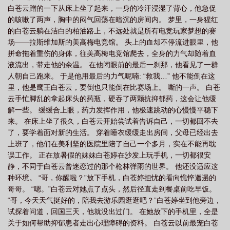
白苍云蹭的一下从床上坐了起来，一身的冷汗浸湿了背心，他急促
强狙神李衍爱看书吧
绝地求生之最强狙神活在梦里97免费阅读
绝地求生最强
的咳嗽了两声，胸中的闷气回荡在暗沉的房间内。 梦里，一身猩红
狙神李洐
绝地求生之狙神系统
绝地求生之最强狙神李
绝地求生之狙击枪
的白苍云躺在洁白的柏油路上，不远处就是所有电竞玩家梦想的赛
神
绝地求生之顶级狙神
绝地求生之最强狙神李衍
绝地求生之最强狙神
场——拉斯维加斯的美高梅电竞馆。 头上的血却不停流进眼里，他
拼命拖着重伤的身体，往美高梅电竞馆爬去，全身的力气却随着血
txt
绝地求生之最强狙神有声
绝地求生之最强狙神林凡
绝地求生之最强狙
液流出，带走他的余温。 在他闭眼前的最后一刹那，他看见了一群
神 作者活在梦里97
人朝自己跑来。 于是他用最后的力气呢喃: “救我…” 他不能倒在这
里，他是鹰王白苍云，要倒也只能倒在比赛场上。 嘶的一声。 白苍
云手忙脚乱的拿起床头的药瓶，硬吞了两颗抗抑郁药，这会让他缓
解一些。 缓缓合上眼，药力发挥作用，他极速跳动的心慢慢平稳下
来。 在床上坐了很久，白苍云开始尝试着告诉自己，一切都回不去
了，要学着面对新的生活。 穿着睡衣缓缓走出房间，父母已经出去
上班了，他们在美利坚的医院里陪了自己一个多月，实在不能再耽
误工作。 正在放暑假的妹妹白苍婷在沙发上玩手机，一切都很安
静，不同于白苍云曾迷恋过的那个枪林弹雨的世界。 他还没适应这
种环境。 “哥，你醒啦？”放下手机，白苍婷担忧的看向憔悴邋遢的
哥哥。 “嗯。”白苍云对她点了点头，然后径直走到餐桌前吃早饭。
“哥，今天天气挺好的，陪我去游乐园逛逛吧？”白苍婷坐到他旁边，
试探着问道，回国三天，他就没出过门。 在她放下的手机里，全是
关于如何帮助抑郁患者走出心理障碍的资料。 白苍云以前最宠白苍