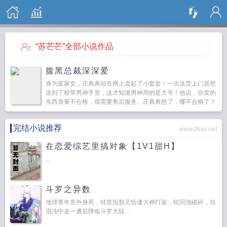
搜 索
“苏芒芒”全部小说作品
腹黑总裁深深爱
身为富家女，庄典典却在网上卖起了小套套！一次送货上门居然
送到了校草男神手里，这才知道男神用的是大号！他说，你卖的
东西质量不合格，我需要售后服务。庄典典怒了，哪不合格了？
老子的产品远销海内外...
完结小说推荐
www.06xs.net
在恋爱综艺里搞对象【1V1甜H】
...
斗罗之异数
地球青年意外身死，转世投胎又恰逢大神打架，轮回池破碎，自
混沌中走一遭后降临斗罗大陆...