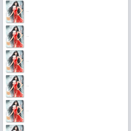
...
...
...
...
...