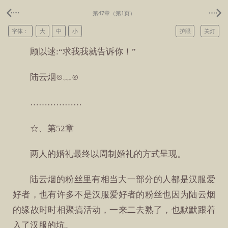
第47章（第1页）
字体：
大
中
小
护眼
关灯
顾以逑:“求我我就告诉你！”
陆云烟⊙﹏⊙
………………
☆、第52章
两人的婚礼最终以周制婚礼的方式呈现。
陆云烟的粉丝里有相当大一部分的人都是汉服爱
好者，也有许多不是汉服爱好者的粉丝也因为陆云烟
的缘故时时相聚搞活动，一来二去熟了，也默默跟着
入了汉服的坑。