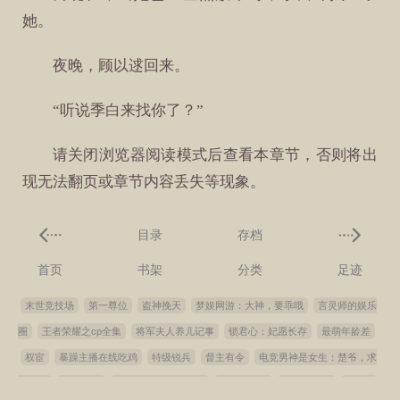
她。
夜晚，顾以逑回来。
“听说季白来找你了？”
请关闭浏览器阅读模式后查看本章节，否则将出
现无法翻页或章节内容丢失等现象。
目录
存档
首页
书架
分类
足迹
末世竞技场
第一尊位
盗神挽天
梦娱网游：大神，要乖哦
言灵师的娱乐
圈
王者荣耀之cp全集
将军夫人养儿记事
锁君心：妃愿长存
最萌年龄差
权宦
暴躁主播在线吃鸡
特级锐兵
督主有令
电竞男神是女生：楚爷，求
别撩！
仙路恣女
王者荣耀之cp秘闻录
将军绣春风
佛门二教主
良夫如