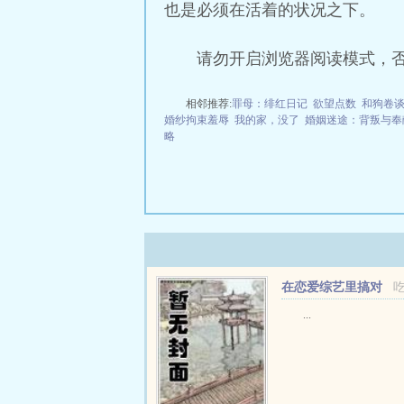
也是必须在活着的状况之下。
请勿开启浏览器阅读模式，
相邻推荐:
罪母：绯红日记
欲望点数
和狗卷
婚纱拘束羞辱
我的家，没了
婚姻迷途：背叛与奉
略
在恋爱综艺里搞对
象【1V1甜H】
...