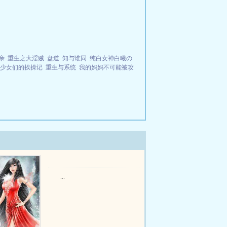
亲
重生之大淫贼
盘道
知与谁同
纯白女神白曦の
少女们的挨操记
重生与系统
我的妈妈不可能被攻
...