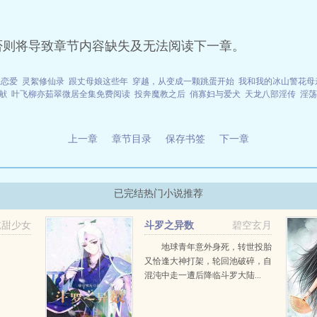
否则将导致章节内容缺失及无法阅读下一章。
谈恋爱
灵絮修仙录
跟丈母娘这些年
穿越，从变成一颗跳蛋开始
我和我的冰山警花母
献
叶飞柳亦茹翠微居全集免费阅读
投奔魔教之后
俏寡妇与爱犬
天龙八部淫传
淫荡
上一章
章节目录
保存书签
下一章
已完结热门小说推荐
吃甜少女
斗罗之异数
碧空玄月
地球青年意外身死，转世投胎
又恰逢大神打架，轮回池破碎，自
混沌中走一遭后降临斗罗大陆...