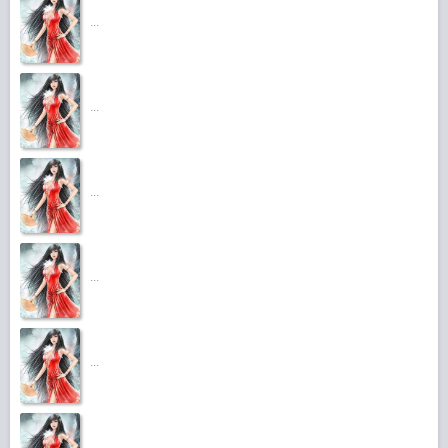
...
...
...
...
...
...