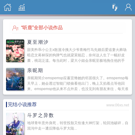
搜 索
“听鹿”全部小说作品
夏至潮汐
甜美矜乖小公主x散漫冷拽大少爷青梅竹马先婚后爱追妻火葬场
暗恋文蒋林琛的狗脾气也就梁茉能忍，奈何这人生了一幅好皮
囊，桃花泛滥。每当此时，梁大小姐会亲昵至极地挽住他的手
臂，笑...
亲昵期
亲昵期简介emspemsp应蓁宜馋她的邻居很久了。emspemsp每
天早上，她会透过智能门锁偷看他出门，晚上又掐着点等他回
来。emspemsp他从来不点外卖，也没见到有朋友来往，每天准
点回家，时常手里拎着一...
完结小说推荐
www.06xs.net
斗罗之异数
地球青年意外身死，转世投胎又恰逢大神打架，轮回池破碎，自
混沌中走一遭后降临斗罗大陆...